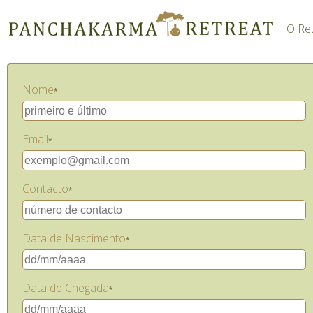
O Ret
Nome
*
Email
*
Contacto
*
Data de Nascimento
*
Data de Chegada
*